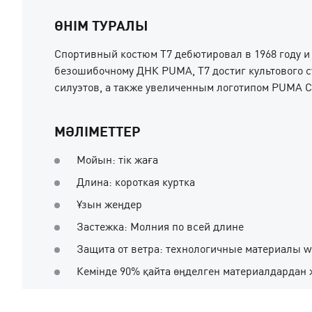
ӨНІМ ТУРАЛЫ
Спортивный костюм T7 дебютировал в 1968 году и
безошибочному ДНК PUMA, T7 достиг культового с
силуэтов, а также увеличенным логотипом PUMA Ca
МӘЛІМЕТТЕР
Мойын: тік жаға
Длина: короткая куртка
Ұзын жеңдер
Застежка: Молния по всей длине
Защита от ветра: технологичные материалы wi
Кемінде 90% қайта өңделген материалдардан 
Основной материал: ткань полотняного переп