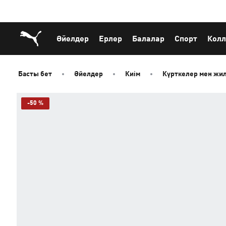
Әйелдер
Ерлер
Балалар
Спорт
Колл
T7 Balloon Jacket Women күрткесі
Басты бет
Әйелдер
Киім
Күрткелер мен жи
-50 %