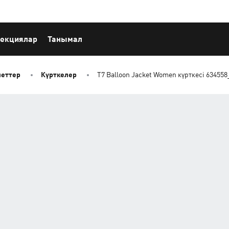
екциялар
Танымал
леттер
Күрткелер
T7 Balloon Jacket Women күрткесі 634558