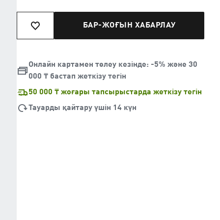
БАР-ЖОҒЫН ХАБАРЛАУ
Онлайн картамен төлеу кезінде: -5% және 30
000 ₸ бастап жеткізу тегін
50 000 ₸ жоғары тапсырыстарда жеткізу тегін
Тауарды қайтару үшін 14 күн