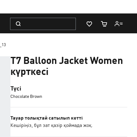
БАР-ЖОҒЫН ХАБАРЛАУ
_13
T7 Balloon Jacket Women
күрткесі
Түсі
Chocolate Brown
Тауар толықтай сатылып кетті
Кешіріңіз, бұл зат қазір қоймада жоқ.